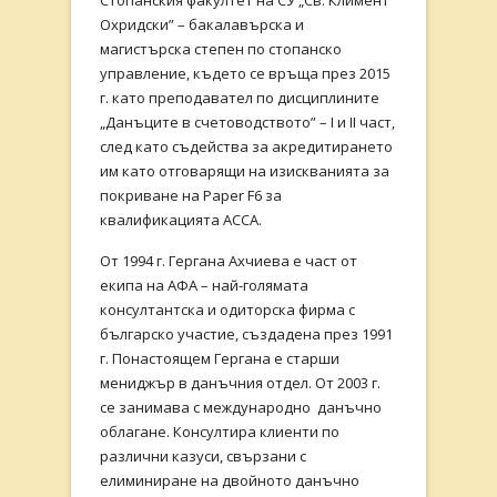
Стопанския факултет на СУ „Св. Климент
Охридски” – бакалавърска и
магистърска степен по стопанско
управление, където се връща през 2015
г. като преподавател по дисциплините
„Данъците в счетоводството” – I и II част,
след като съдейства за акредитирането
им като отговарящи на изискванията за
покриване на Paper F6 за
квалификацията ACCA.
От 1994 г. Гергана Ахчиева е част от
екипа на АФА – най-голямата
консултантска и одиторска фирма с
българско участие, създадена през 1991
г. Понастоящем Гергана е старши
мениджър в данъчния отдел. От 2003 г.
се занимава с международно данъчно
облагане. Консултира клиенти по
различни казуси, свързани с
елиминиране на двойното данъчно