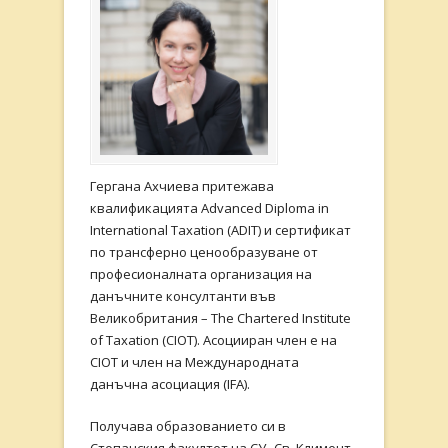
Гергана Ахчиева притежава
квалификацията Advanced Diploma in
International Taxation (ADIT) и сертификат
по трансферно ценообразуване от
професионалната организация на
данъчните консултанти във
Великобритания – The Chartered Institute
of Taxation (CIOT). Асоцииран член е на
CIOT и член на Международната
данъчна асоциация (IFA).
Получава образованието си в