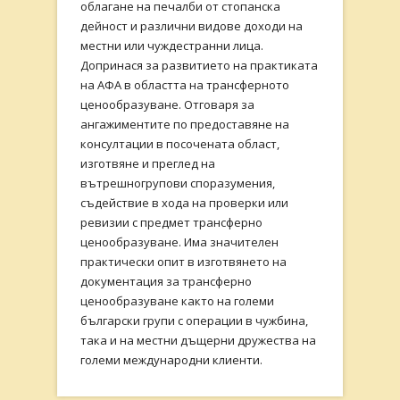
облагане на печалби от стопанска
дейност и различни видове доходи на
местни или чуждестранни лица.
Допринася за развитието на практиката
на АФА в областта на трансферното
ценообразуване. Отговаря за
ангажиментите по предоставяне на
консултации в посочената област,
изготвяне и преглед на
вътрешногрупови споразумения,
съдействие в хода на проверки или
ревизии с предмет трансферно
ценообразуване. Има значителен
практически опит в изготвянето на
документация за трансферно
ценообразуване както на големи
български групи с операции в чужбина,
така и на местни дъщерни дружества на
големи международни клиенти.