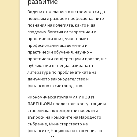
развитие
Водени от желанието и стремежа си да
повишим и развием професионалните
познания на колегията, както и да
споделим богатия си теоретичен и
практически опит, участваме в
професионални академични и
практически обучения, научно –
практически конференции и прояви, и с
публикации в специализираната
литература по проблематиката на
данъчното законодателство и
финансовото счетоводство.
Икономическа група
ФИЛИПОВ И
ПАРТНЬОРИ
предоставя консултации и
становища по конкретни проекти и
въпроси на комисиите на Народното
събрание, Министерството на
финансите, Националната агенция за