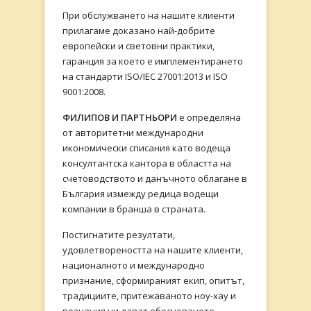
При обслужването на нашите клиенти
прилагаме доказано най-добрите
европейски и световни практики,
гаранция за което е имплементирането
на стандарти ISO/IEC 27001:2013 и ISO
9001:2008.
ФИЛИПОВ И ПАРТНЬОРИ
е определяна
от авторитетни международни
икономически списания като водеща
консултантска кантора в областта на
счетоводството и данъчното облагане в
България измежду редица водещи
компании в бранша в страната.
Постигнатите резултати,
удовлетвореността на нашите клиенти,
националното и международно
признание, сформираният екип, опитът,
традициите, притежаваното ноу-хау и