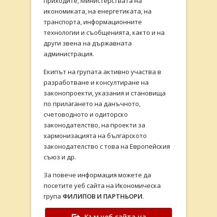
приходите, Министерствата на
икономиката, на енергетиката, на
транспорта, информационните
технологии и съобщенията, както и на
други звена на държавната
администрация.
Екипът на групата активно участва в
разработване и консултиране на
законопроекти, указания и становища
по прилагането на данъчното,
счетоводното и одиторско
законодателство, на проекти за
хармонизацията на българското
законодателство с това на Европейския
съюз и др.
За повече информация можете да
посетите уеб сайта на Икономическа
група
ФИЛИПОВ И ПАРТНЬОРИ
.
Към уеб сайта на