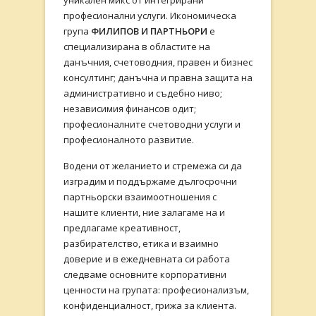
уникален микс от интегрирани
професионални услуги. Икономическа
група
ФИЛИПОВ И ПАРТНЬОРИ
е
специализирана в областите на
данъчния, счетоводния, правен и бизнес
консултинг; данъчна и правна защита на
административно и съдебно ниво;
независимия финансов одит;
професионалните счетоводни услуги и
професионалното развитие.
Водени от желанието и стремежа си да
изградим и поддържаме дългосрочни
партньорски взаимоотношения с
нашите клиенти, ние залагаме на и
предлагаме креативност,
разбирателство, етика и взаимно
доверие и в ежедневната си работа
следваме основните корпоративни
ценности на групата: професионализъм,
конфиденциалност, грижа за клиента.