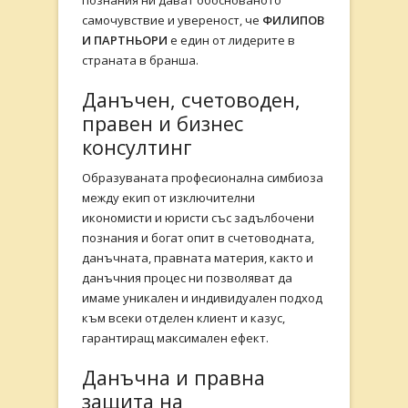
познания ни дават обоснованото
самочувствие и увереност, че
ФИЛИПОВ
И ПАРТНЬОРИ
е един от лидерите в
страната в бранша.
Данъчен, счетоводен,
правен и бизнес
консултинг
Образуваната професионална симбиоза
между екип от изключителни
икономисти и юристи със задълбочени
познания и богат опит в счетоводната,
данъчната, правната материя, както и
данъчния процес ни позволяват да
имаме уникален и индивидуален подход
към всеки отделен клиент и казус,
гарантиращ максимален ефект.
Данъчна и правна
защита на