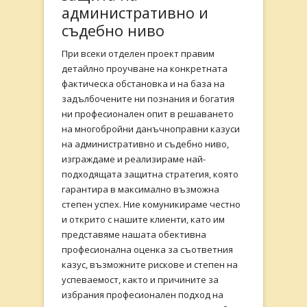
административно и
съдебно ниво
При всеки отделен проект правим
детайлно проучване на конкретната
фактическа обстановка и на база на
задълбочените ни познания и богатия
ни професионален опит в решаването
на многобройни данъчноправни казуси
на административно и съдебно ниво,
изграждаме и реализираме най-
подходящата защитна стратегия, която
гарантира в максимално възможна
степен успех. Ние комуникираме честно
и открито с нашите клиенти, като им
представяме нашата обективна
професионална оценка за съответния
казус, възможните рискове и степен на
успеваемост, както и причините за
избрания професионален подход на